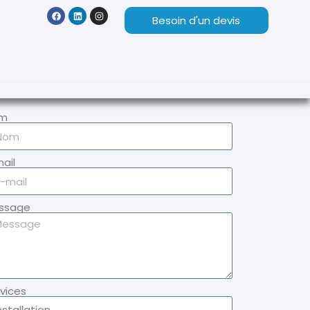
Besoin d'un devis
m
ail
ssage
vices