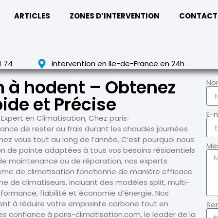
ARTICLES
ZONES D’INTERVENTION
CONTACT
4 74
intervention en Ile-de-France en 24h
n à hodent – Obtenez
No
ide et Précise
E-m
 Expert en Climatisation, Chez paris-
ance de rester au frais durant les chaudes journées
chez vous tout au long de l’année. C’est pourquoi nous
Me
on de pointe adaptées à tous vos besoins résidentiels
n, de maintenance ou de réparation, nos experts
stème de climatisation fonctionne de manière efficace
de climatiseurs, incluant des modèles split, multi-
rformance, fiabilité et économie d’énergie. Nos
ent à réduire votre empreinte carbone tout en
Ser
s confiance à paris-climatisation.com, le leader de la