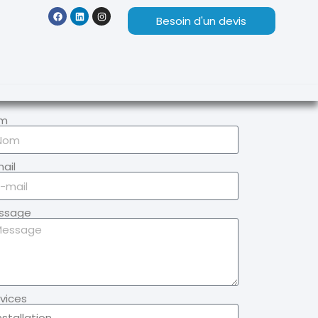
Besoin d'un devis
m
ail
ssage
vices