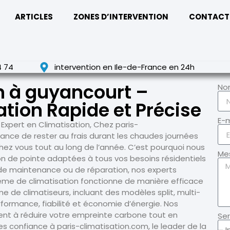
ARTICLES
ZONES D’INTERVENTION
CONTACT
4 74
intervention en Ile-de-France en 24h
n à guyancourt –
No
tion Rapide et Précise
E-m
 Expert en Climatisation, Chez paris-
ance de rester au frais durant les chaudes journées
chez vous tout au long de l’année. C’est pourquoi nous
Me
on de pointe adaptées à tous vos besoins résidentiels
n, de maintenance ou de réparation, nos experts
stème de climatisation fonctionne de manière efficace
de climatiseurs, incluant des modèles split, multi-
rformance, fiabilité et économie d’énergie. Nos
ent à réduire votre empreinte carbone tout en
Ser
s confiance à paris-climatisation.com, le leader de la