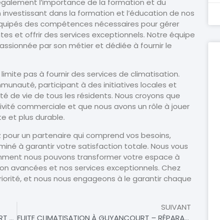
également l’importance de la formation et du
investissant dans la formation et l’éducation de nos
 équipés des compétences nécessaires pour gérer
tes et offrir des services exceptionnels. Notre équipe
ssionnée par son métier et dédiée à fournir le
ite pas à fournir des services de climatisation.
nauté, participant à des initiatives locales et
ité de vie de tous les résidents. Nous croyons que
ivité commerciale et que nous avons un rôle à jouer
e et plus durable.
ez pour un partenaire qui comprend vos besoins,
rminé à garantir votre satisfaction totale. Nous vous
omment nous pouvons transformer votre espace à
ion avancées et nos services exceptionnels. Chez
priorité, et nous nous engageons à le garantir chaque
SUIVANT
DÉPANNEUR DE CLIMATISATION À GUYANCOURT – VOTRE SOLUTION RAPIDE ET FIABLE
FUITE CLIMATISATION À GUYANCOURT – RÉPARATION RAPIDE POUR ASSURER VOTRE CONFORT